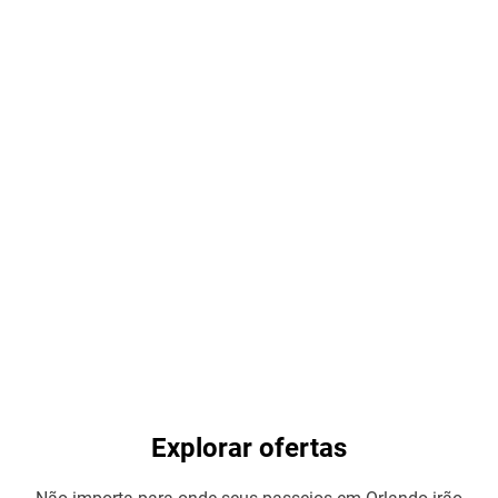
Explorar ofertas
Não importa para onde seus passeios em Orlando irão