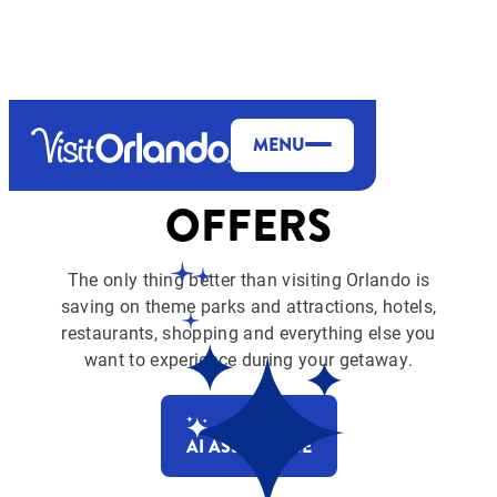
top-anchor
top-anchor
MENU
OFFERS
The only thing better than visiting Orlando is
saving on theme parks and attractions, hotels,
restaurants, shopping and everything else you
want to experience during your getaway.
AI ASSISTANCE