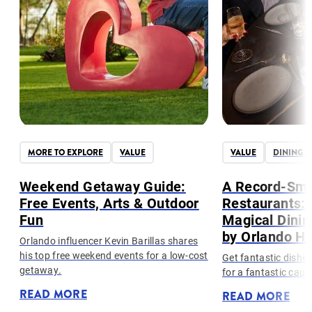
MORE TO EXPLORE
VALUE
VALUE
DINING &
Weekend Getaway Guide:
A Record-Sma
Free Events, Arts & Outdoor
Restaurants: 
Fun
Magical Dini
by Orlando He
Orlando influencer Kevin Barillas shares
his top free weekend events for a low-cost
Get fantastic dishes
getaway.
for a fantastic caus
READ MORE
READ MORE