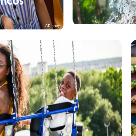
TICOS
©Disney