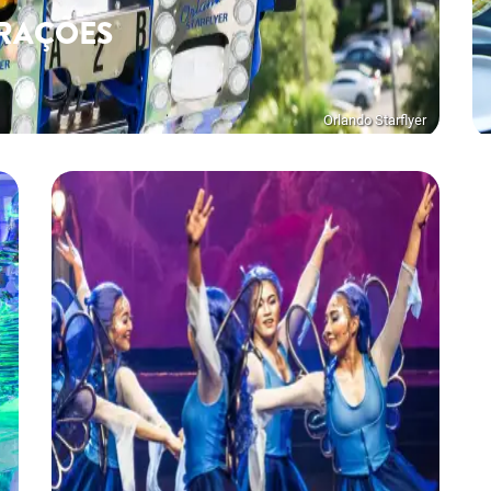
RAÇÕES
Orlando Starflyer