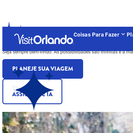
Coisas Para Fazer
Pl
Orlando
recebe você com alegria
Seja sempre bem-vindo. As possibilidades são infinitas e a m
PLANEJE SUA VIAGEM
ASSISTENTE IA