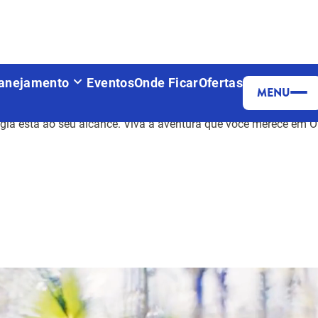
anejamento
Eventos
Onde Ficar
Ofertas
MENU
agia está ao seu alcance. Viva a aventura que você merece em O