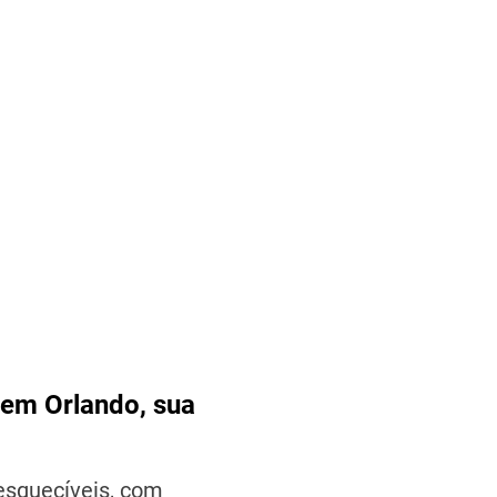
que férias em
Orlando é
coisa de
criança, pense
de novo. Com
certeza, você
vai se
surpreender
com as nossas
atrações.
SAIBA
MAIS
 em Orlando, sua
esquecíveis, com